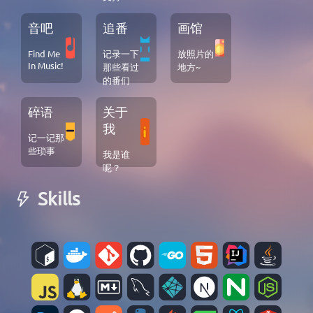
音吧
追番
画馆
Find Me
记录一下
放照片的
In Music!
那些看过
地方~
的番们
碎语
关于
我
记一记那
些琐事
我是谁
呢？
Skills