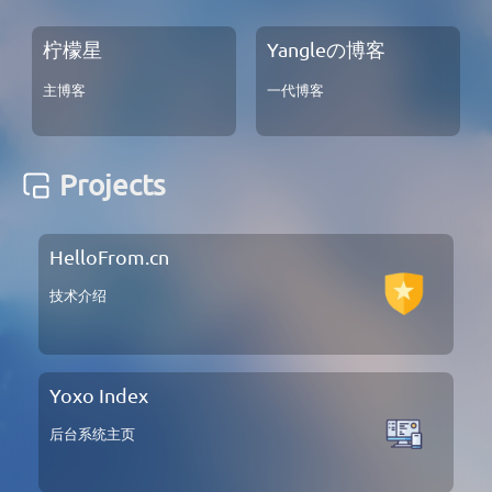
柠檬星
Yangleの博客
主博客
一代博客
Projects
HelloFrom.cn
技术介绍
Yoxo Index
后台系统主页