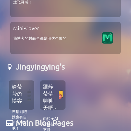
放飞灵感！
Mini-Cover
我博客的封面全都是用这个做的
Jingyingying's
静莹
跟静
莹の
莹莹
博客
聊聊
天吧~
没想到吧
我也有自
由扣子AI
Main Blog Pages
己的博客
提供技术
哦！
支持