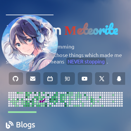
Meteorite
Hello I' m
👦
Beginner
of Programming
📝 I'm always seeing those things which made me
say
wow
, even it means
NEVER stopping
.
Blogs